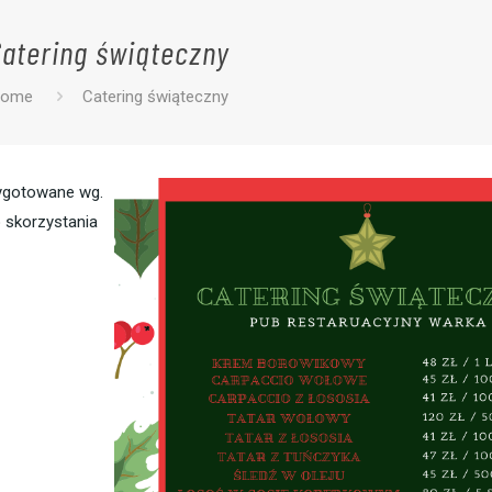
Catering świąteczny
ome
Catering świąteczny
zygotowane wg.
 skorzystania