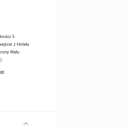
lności 5
ejście z Hotelu
trony Wału
).
pie